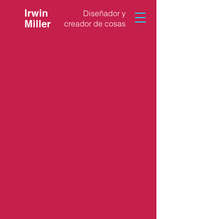
Irwin
Diseñador y
Miller
creador de cosas