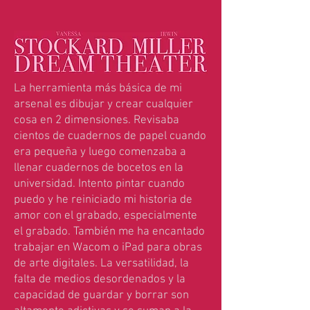
La herramienta más básica de mi
arsenal es dibujar y crear cualquier
cosa en 2 dimensiones. Revisaba
cientos de cuadernos de papel cuando
era pequeña y luego comenzaba a
llenar cuadernos de bocetos en la
universidad. Intento pintar cuando
puedo y he reiniciado mi historia de
amor con el grabado, especialmente
el grabado. También me ha encantado
trabajar en Wacom o iPad para obras
de arte digitales. La versatilidad, la
falta de medios desordenados y la
capacidad de guardar y borrar son