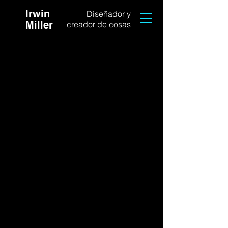
Irwin
Diseñador y
Miller
creador de cosas